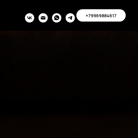
+79969884617
+79969884617