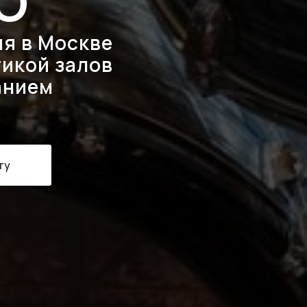
IO
я в Москве
тикой залов
анием
ту