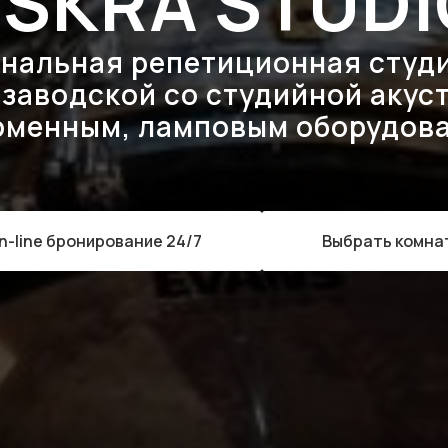
ISKRA STUD
нальная репетиционная студи
заводской со студийной акус
рменным, ламповым оборудов
n-line бронирование 24/7
Выбрать комна