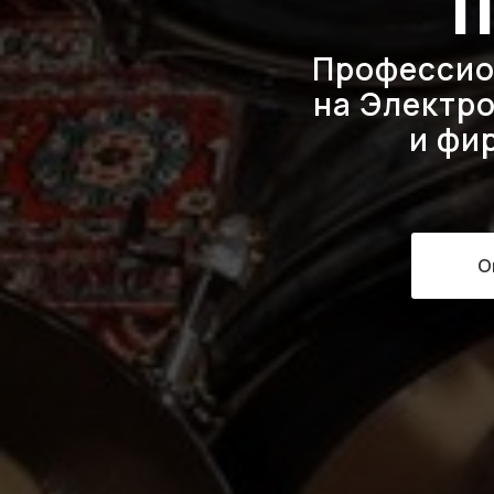
I
Профессио
на Электро
и фи
O